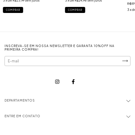
3
x de
R$23,99
sem juros
3
x de
R$24,98
sem juros
R$17
3
x d
COMPRAR
COMPRAR
INSCREVA-SE EM NOSSA NEWSLETTER E GARANTA 10%OFF NA
PRIMEIRA COMPRA!
DEPARTAMENTOS
ENTRE EM CONTATO