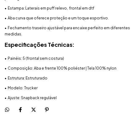
•⁠ ⁠⁠⁠Estampa: Laterais em puff relevo, frontal em dtf
•⁠ ⁠Aba curva que oferece proteção e um toque esportivo.
•⁠ ⁠Fechamento traseiro ajustável para encaixe perfeito em diferentes
medidas.
Especificações Técnicas:
•⁠ ⁠Painéis: 5 (frontal sem costura)
•⁠ ⁠Composição: Aba e frente 100% poliéster | Tela 100% nylon
•⁠ ⁠Estrutura: Estruturado
•⁠ ⁠Modelo: Trucker
•⁠ ⁠Ajuste: Snapback regulável