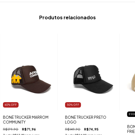
Produtos relacionados
60
%
OFF
50
%
OFF
ESG
BONÉ TRUCKER MARROM
BONÉ TRUCKER PRETO
COMMUNITY
LOGO
BON
R$179,90
R$71,96
R$149,90
R$74,95
FRI