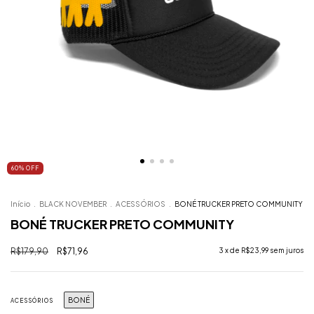
60
%
OFF
Início
.
BLACK NOVEMBER
.
ACESSÓRIOS
.
BONÉ TRUCKER PRETO COMMUNITY
BONÉ TRUCKER PRETO COMMUNITY
R$179,90
R$71,96
3
x de
R$23,99
sem juros
BONÉ
ACESSÓRIOS