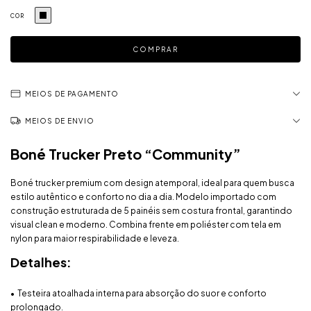
COR
MEIOS DE PAGAMENTO
MEIOS DE ENVIO
Boné Trucker Preto “Community”
Boné trucker premium com design atemporal, ideal para quem busca
estilo autêntico e conforto no dia a dia. Modelo importado com
construção estruturada de 5 painéis sem costura frontal, garantindo
visual clean e moderno. Combina frente em poliéster com tela em
nylon para maior respirabilidade e leveza.
Detalhes:
•⁠ ⁠Testeira atoalhada interna para absorção do suor e conforto
prolongado.